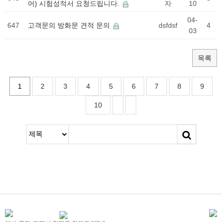
어) 시험성적서 요청드립니다.
자
10
04-
647
고객문의
방화문 견적 문의
dsfdsf
4
03
목록
1
2
3
4
5
6
7
8
9
10