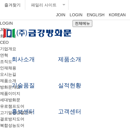
즐겨찾기
패밀리 사이트
JOIN
LOGIN
ENGLISH
KOREAN
LOGIN
전체메뉴
JOIN
회사소개
CEO
기업개요
연혁
회사소개
제품소개
조직도
인재채용
오시는길
제품소개
기술품질
실적현황
방화문개요
제품이미지
세대방화문
유로챔프도어
홍보센터
고객센터
고기밀성단열도어
결로방지도어
복합성능도어