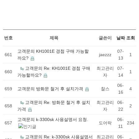
번호
제목
글쓴이
날짜
조회
고객문의
KH1001E 경첩 구매 가능할
07-
661
jaezzz
1
까요?
13
고객문의
Re: KH1001E 경첩 구매
최고관리
07-
660
1
가능할까요?
자
14
06-
659
고객문의
방화문 철거 후 설치가격
찰스
4
16
고객문의
Re: 방화문 철거 후 설치
최고관리
06-
658
2
가격
자
22
고객문의
k-3300sk 사용설명서 요청.
06-
657
도어락
234
11
고객문의
Re: k-3300sk 사용설명서
최고관리
06-