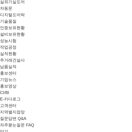
실외기실도어
자동문
디지털도어락
기술품질
인증보유현황
설비보유현황
성능시험
작업공정
실적현황
주거래건설사
납품실적
홍보센터
기업뉴스
홍보영상
CI/BI
E-카다로그
고객센터
지역별지점망
질문답변 Q&A
자주묻는질문 FAQ
닫기