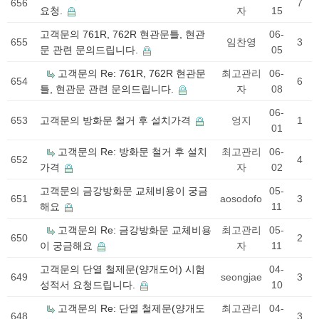
656
7
요청.
자
15
고객문의
761R, 762R 현관문틀, 현관
06-
655
임찬영
3
문 관련 문의드립니다.
05
고객문의
Re: 761R, 762R 현관문
최고관리
06-
654
6
틀, 현관문 관련 문의드립니다.
자
08
06-
653
고객문의
방화문 철거 후 설치가격
엉지
1
01
고객문의
Re: 방화문 철거 후 설치
최고관리
06-
652
4
가격
자
02
고객문의
금강방화문 교체비용이 궁금
05-
651
aosodofo
3
해요
11
고객문의
Re: 금강방화문 교체비용
최고관리
05-
650
2
이 궁금해요
자
11
고객문의
단열 철제문(양개도어) 시험
04-
649
seongjae
3
성적서 요청드립니다.
10
고객문의
Re: 단열 철제문(양개도
최고관리
04-
648
3